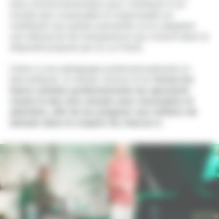
et/ou environnementaux pour contribuer à un
monde plus soutenable et responsable en
mobilisant ses parties prenantes et en adoptant
une démarche de transparence qui s’inscrit dans le
dispositif proposé par la Loi Pacte.
Grâce à une pédagogie professionnalisante et
bienveillante, le réseau School of Art
forme les
futurs artistes professionnels du spectacle
vivant et des arts visuels avec innovation et
attention, afin de les préparer aux métiers de
demain dans le respect de chacun·e.