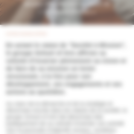
adopte officiellement le statut de
« Société à Mission »
NOTRE RAISON D'ÊTRE
En actant le statut de "Société à Mission",
le groupe School of Arts affirme sa
volonté d’incarner pleinement sa vision et
de faire de sa mission un levier
structurant, à la fois pour son
développement, ses engagements et ses
actions au quotidien.
Au cœur de la démarche et de la stratégie et
désormais inscrite dans les statuts de la société, le
groupe School of Arts fait désormais état
publiquement de sa volonté d’orienter son activité
vers la poursuite d’objectifs sociaux, sociétaux