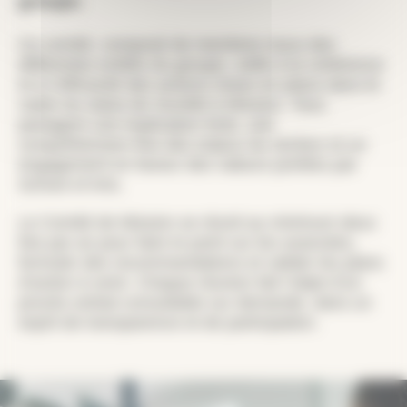
groupe.
Ce comité, composé de membres issus des
différentes entités du groupe, veille à la cohérence
et à l’efficacité des actions mises en place dans le
cadre du statut de Société à Mission. Tous
partagent une implication forte, une
compréhension fine des enjeux du secteur et un
engagement en faveur des valeurs portées par
School of Arts.
Le Comité de Mission se réunit au minimum deux
fois par an pour faire le point sur les avancées,
formuler des recommandations et valider les plans
d’action à venir. Chaque réunion fait l’objet d’un
procès-verbal consultable sur demande, dans un
esprit de transparence et de participation.