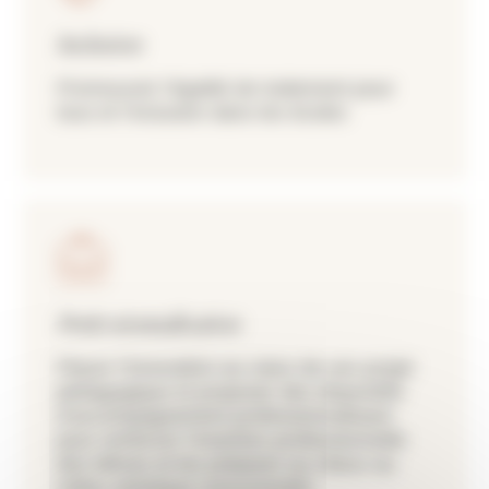
Inclusion
Promouvoir l’égalité de traitement pour
tous et l’inclusion dans les écoles
Professionnalisation
Placer l’innovation au cœur de son projet
pédagogique et proposer des dispositifs
d’accompagnement professionnalisant
pour renforcer l’insertion professionnelle
des élèves et les préparer au mieux au
milieu artistique concurrentiel